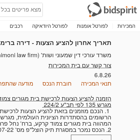
המכירות
לפורטל אומנות
לפורטל היודאיקה
רכבים
ת
תאריך אחרון להציע הצעות - דירה ברימו
משרד עורכי דין שמעוני ושות' (Shimoni law firm)
צור קשר עם בית המכירות
6.8.26
תנאי המכירה
חוברת הנכס
מודעה שהתפר
הזמנה להציע הצעות לרכישת בית מגורים צמוד קרקע, ברח'
מגרש 135 לפי תב"ע 224/2
1. הנכם מוזמנים בזאת להציע הצעות לרכישת זכויות במקרקעין מסוג בר רשות,
הרשומים בהסתדרות הציונית העולמית, מגרש 135 לפי תב"ע 224/2,
המהווה בית מגורים צמוד קרקע, ברח' נחל פרת 2, בישוב רימונים (להלן: "הנכס"
2. הנכס נמכר במסגרת תיק הוצל"פ מס' 527656-07-22 (ת"א), ומכירתו תהיה כפופה לאישור רשם ההוצאה לפועל,
וכן אישור בית-משפט השלום בירושלים במסגרת תיקי חדלות פירעון