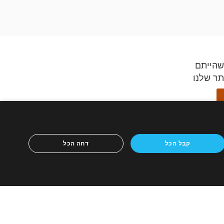
שהייתם
תר שלנו
ידספיריט,
קבל הכל
דחה הכל
ון הנייד
ריטים
כירה
אתר לבית מכירות