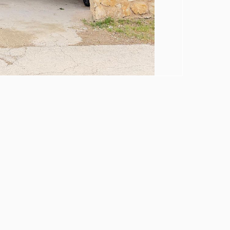
להאריך מפעם לפעם את המועד להגשת ההצעות,
12. על מכירה זו לא יחולו דיני המכרזים.
13. לא ישולמו דמי תיווך.
14. מכירת הנכס כפופה לאישור הנושה המובטח, בית משפט של חדלות פירעון ורשם ההוצאה לפועל.
15. לבירורים נוספים ניתן לפנות לעו"ד ליעד טל ממשרדו של כונס הנכסים עו"ד אילן שמעוני.
ענבל ג'וליה אלוש, עו"ד – כונסת נכסים
מרח' הנרייטה סולד 8, באר שבע
טל: 08-6230922
דואל: inbal@alush-law.co.il
אילן שמעוני, עו"ד – כונס נכסים
שמעוני ושות' משרד עורכי דין
רחוב דרך מנחם בגין 116, תל אביב
טל': 03-5200300 פקס' 03-5200333
מייל: office@shimonilaw.co.il