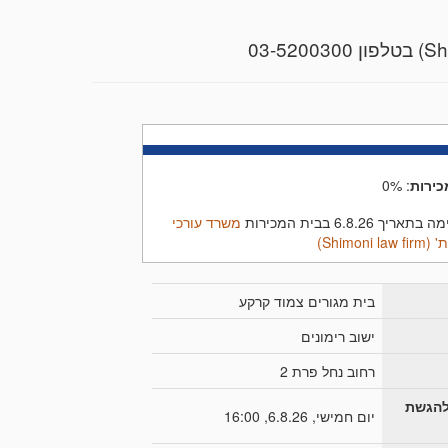
כנוני, הייעודי,
 על כל המשתמע מכך.
03-5200300
כירות
:
0%
6.8.26 בבית המכירות
משרד עורכי
Shimon)
בית מגורים צמוד קרקע
כם יימסר לכל מציע.
ישוב רימונים
רחוב נחל פרת 2
להגשת
יום חמישי, 6.8.26, 16:00